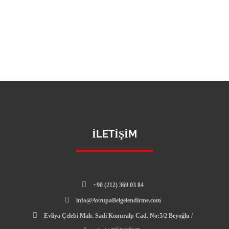
İLETIŞIM
+90 (212) 369 03 84
info@AvrupaBelgelendirme.com
Evliya Çelebi Mah. Sadi Konuralp Cad. No:5/2 Beyoğlu /