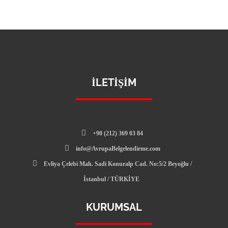
İLETIŞIM
+90 (212) 369 03 84
info@AvrupaBelgelendirme.com
Evliya Çelebi Mah. Sadi Konuralp Cad. No:5/2 Beyoğlu /
İstanbul / TÜRKİYE
KURUMSAL