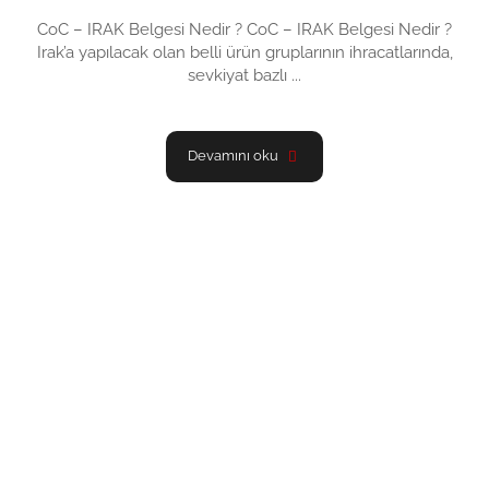
CoC – IRAK Belgesi Nedir ? CoC – IRAK Belgesi Nedir ?
Irak’a yapılacak olan belli ürün gruplarının ihracatlarında,
sevkiyat bazlı ...
Devamını oku