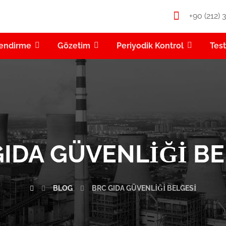
+90 (212) 
endirme
Gözetim
Periyodik Kontrol
Tes
GIDA GÜVENLIĞI BE
BLOG
BRC GIDA GÜVENLIĞI BELGESI