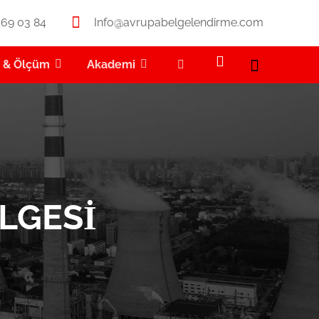
369 03 84
Info@avrupabelgelendirme.com
t & Ölçüm
Akademi
LGESI